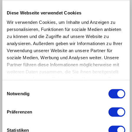
Diese Webseite verwendet Cookies
Wir verwenden Cookies, um Inhalte und Anzeigen zu
personalisieren, Funktionen für soziale Medien anbieten
zu können und die Zugriffe auf unsere Website zu
В результате оптимизации минишипы стали более чистыми и улучшилось
их прилегание друг к другу
analysieren. Außerdem geben wir Informationen zu Ihrer
Verwendung unserer Website an unsere Partner für
soziale Medien, Werbung und Analysen weiter. Unsere
Partner führen diese Informationen möglicherweise mit
weiteren Daten zusammen, die Sie ihnen bereitgestellt
haben oder die sie im Rahmen Ihrer Nutzung der Dienste
gesammelt haben.
Einwilligungsauswahl
Notwendig
Präferenzen
Геометрия минишипов была изменена для увеличения возможностей
регулировки
Statistiken