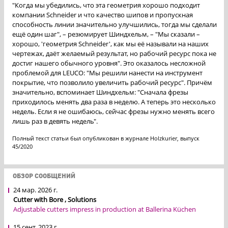
"Когда мы убедились, что эта геометрия хорошо подходит
компании Schneider и что качество шипов и пропускная
способность линии значительно улучшились, тогда мы сделали
ещё один шаг", – резюмирует Шиндхельм, – "Мы сказали –
хорошо, 'геометрия Schneider', как мы её называли на наших
чертежах, даёт желаемый результат, но рабочий ресурс пока не
достиг нашего обычного уровня". Это оказалось несложной
проблемой для LEUCO: "Мы решили нанести на инструмент
покрытие, что позволило увеличить рабочий ресурс". Причём
значительно, вспоминает Шиндхельм: "Сначала фрезы
приходилось менять два раза в неделю. А теперь это несколько
недель. Если я не ошибаюсь, сейчас фрезы нужно менять всего
лишь раз в девять недель".
Полный текст статьи был опубликован в журнале Holzkurier, выпуск
45/2020
ОБЗОР СООБЩЕНИЙ
24 мар. 2026 г.
Cutter with Bore , Solutions
Adjustable cutters impress in production at Ballerina Küchen
15 сент. 2023 г.