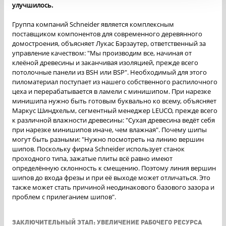
улучшилось.
Группа компаний Schneider является комплексным
поставщиком компонентов для современного деревянного
домостроения, объясняет Лукас Бэрзаутер, ответственный за
управление качеством: "Мы производим все, начиная от
клеёной древесины и заканчивая изоляцией, прежде всего
потолочные панели из BSH или BSP". Необходимый для этого
пиломатериал поступает из нашего собственного распилочного
цеха и перерабатывается в ламели с минишипом. При нарезке
минишипа нужно быть готовым буквально ко всему, объясняет
Маркус Шиндхельм, сегментный менеджер LEUCO, прежде всего
к различной влажности древесины: "Сухая древесина ведёт себя
при нарезке минишипов иначе, чем влажная". Почему шипы
могут быть разными: "Нужно посмотреть на линию вершин
шипов. Поскольку фирма Schneider использует станок
проходного типа, зажатые плиты всё равно имеют
определённую склонность к смещению. Поэтому линия вершин
шипов до входа фрезы и при её выходе может отличаться. Это
также может стать причиной неодинакового базового зазора и
проблем с прилеганием шипов".
ЗАКЛЮЧИТЕЛЬНЫЙ ЭТАП: УВЕЛИЧЕНИЕ РАБОЧЕГО РЕСУРСА