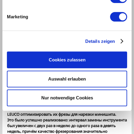
Marketing
Details zeigen
Cookies zulassen
Управляющий директор Фердинанд Шнайдер доволен результатом
Auswahl erlauben
Изготовление ламелей с минишипом для промышленного
производства клеёной древесины и плит из массивной
древесины должно быть прежде всего быстрым. Однако нельзя
бесконечно "жать на газ" – с увеличением скорости количество
Nur notwendige Cookies
дефектов также увеличивается в геометрической прогрессии.
Поэтому специалисты компании best wood Schneider попросили
LEUCO оптимизировать их фрезы для нарезки минишипа.
Это было успешно реализовано: интервал замены инструмента
был увеличен с двух раз в неделю до одного раза в девять
недель, причём качество фрезерования значительно