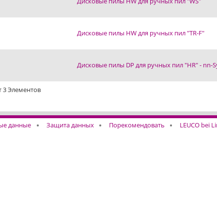
Дисковые пилы HW для ручных пил "WS"
Дисковые пилы HW для ручных пил "TR-F"
Дисковые пилы DP для ручных пил "HR" - nn-S
т 3 Элементов
ые данные
Защита данных
Порекомендовать
LEUCO bei L