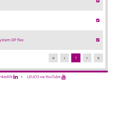
ystem DP flex
1
inkedIN
LEUCO на YouTube