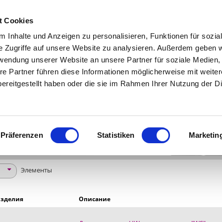
|
СРАВНИТЬ (0)
|
t Cookies
 Inhalte und Anzeigen zu personalisieren, Funktionen für sozia
e Zugriffe auf unsere Website zu analysieren. Außerdem geben w
УСЛУГИ
О КОМПАНИИ
rwendung unserer Website an unsere Partner für soziale Medien
re Partner führen diese Informationen möglicherweise mit weite
ОВЫЕ ПИЛЫ
ДИСКОВЫЕ ПИЛЫ ДЛЯ РУЧНЫХ МАШИН
ereitgestellt haben oder die sie im Rahmen Ihrer Nutzung der D
 ПИЛЫ ОТ LEUCO
, РАЗНООБРАЗИЕ, ИННОВАЦИИ
Präferenzen
Statistiken
Marketin
Элементы
изделия
Описание