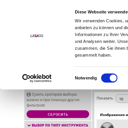
Diese Webseite verwende
Wir verwenden Cookies, um
anbieten zu können und di
КАТАЛОГ
РЕШЕНИЯ
Informationen zu Ihrer Ve
und Analysen weiter. Unse
ПЕРЕЙТИ К ИНСТРУМЕНТУ
ГЛАВНАЯ
ДИСК
zusammen, die Sie ihnen b
ДИСКОВЫЕ
ПОИСК ИНСТРУМЕНТА
gesammelt haben.
КАЧЕСТВО
МАТЕРИАЛ
СТАНОК
ПРИМЕНЕНИЕ
Einwilligungsauswahl
ХАРАКТЕРИСТИКИ
Notwendig
НАЗВАНИЯ ИЗДЕЛИЙ LEUCO
Найденные артикулы: 111
Сузить критерии выбора
Показать
можно и при помощи других
фильтров!
Изображение 
СБРОСИТЬ
ВЫБОР ПО ТИПУ ИНСТРУМЕНТА