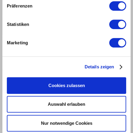
Tungsten Carbide [HW]
Präferenzen
Statistiken
Marketing
COMP./ INQU.
|
TECHNICAL DATA
Details zeigen
SUITABLE SCORING SAW BLADE
Cookies zulassen
DOWNLOADS
DESCRIPTION
Auswahl erlauben
Nur notwendige Cookies
Feature
Value