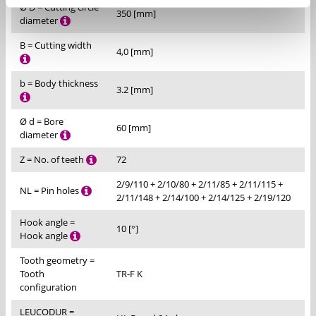
Ø D = Cutting circle
350 [mm]
diameter
B = Cutting width
4,0 [mm]
b = Body thickness
3.2 [mm]
Ø d = Bore
60 [mm]
diameter
Z = No. of teeth
72
2/9/110 + 2/10/80 + 2/11/85 + 2/11/115 +
NL = Pin holes
2/11/148 + 2/14/100 + 2/14/125 + 2/19/120
Hook angle =
10 [°]
Hook angle
Tooth geometry =
Tooth
TR-F K
configuration
LEUCODUR =