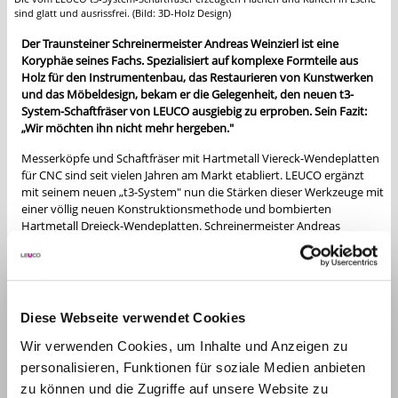
sind glatt und ausrissfrei. (Bild: 3D-Holz Design)
Der Traunsteiner Schreinermeister Andreas Weinzierl ist eine
Koryphäe seines Fachs. Spezialisiert auf komplexe Formteile aus
Holz für den Instrumentenbau, das Restaurieren von Kunstwerken
und das Möbeldesign, bekam er die Gelegenheit, den neuen t3-
System-Schaftfräser von LEUCO ausgiebig zu erproben. Sein Fazit:
„Wir möchten ihn nicht mehr hergeben."
Messerköpfe und Schaftfräser mit Hartmetall Viereck-Wendeplatten
für CNC sind seit vielen Jahren am Markt etabliert. LEUCO ergänzt
mit seinem neuen „t3-System" nun die Stärken dieser Werkzeuge mit
einer völlig neuen Konstruktionsmethode und bombierten
Hartmetall Dreieck-Wendeplatten. Schreinermeister Andreas
Weinzierl, den man in der Branche als Künstler an der CNC-
Fräsmaschine kennt, wurde von LEUCO eingeladen, die
Produktinnovation in seiner Werkstatt intensiv zu testen.
In seinem Spezialbetrieb 3D-Holz Design produziert er seit 2006
Diese Webseite verwendet Cookies
komplexe Teile aus Massivholz und Holzwerkstoffen. Er und seine
beiden Mitarbeiter programmieren in CAM komplexe Formen, mit
Wir verwenden Cookies, um Inhalte und Anzeigen zu
denen sie die Fertigungsmöglichkeiten ihrer 5-Achs-CNC-Maschine
personalisieren, Funktionen für soziale Medien anbieten
voll ausschöpfen. Serien sind nicht sein Thema – jeder Auftrag wird
zu können und die Zugriffe auf unsere Website zu
individuell programmiert. „Wir greifen nicht auf hinterlegte Bausteine