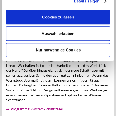
Details zeigen
Kantenbearbeitung erreicht wird, die Rückseite des Messers steht
dabei nicht vor. Das unterscheidet das t3-System von anderen
Spiralmesserköpfen. Die Dreiecks-Wendeplatten sind so positioniert,
Cookies zulassen
dass der Achswinkel immer in die richtige Richtung zieht.
„Ich habe den Fräser mit verschiedenen Materialien ausgiebig
probiert – vom Hartholz bis zur Schaumstoffplatte. Dabei haben wir
Auswahl erlauben
sowohl geschruppt als auch zum Finish gehobelt. Uns war nach zwei
Stunden klar, dass wir den Fräser nehmen werden. Der t3 ist sowohl
zum Schruppen, also zur Grobbearbeitung, als auch zum Schlichten,
Nur notwendige Cookies
dem Feintuning, einsetzbar."
Andreas Weinzierl hebt vor allem die hohe Oberflächenqualität
hervor: „Wir halten fast ohne Nacharbeit ein perfektes Werkstück in
der Hand." Darüber hinaus eignet sich der neue Schaftfräser mit
seinen aggressiven Schneiden auch gut zum Einbohren. „Wenn das
Werkstück Übermaß hat, dann können wir es mit dem t3 auch
bohren. Da fängt nichts an zu flattern oder zu vibrieren." Das neue
System hat bei 3D-Holz Design mittlerweile gleich zwei Werkzeuge
ersetzt: einen Hartmetall-Spiralmesserkopf und einen 40-mm-
Schaftfräser.
Programm t3-System-Schaftfräser