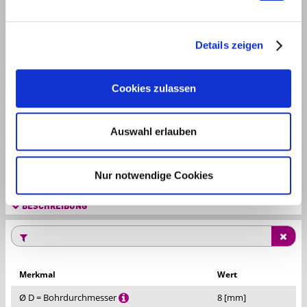
Hartmetall [HW]
Details zeigen
MAN
Cookies zulassen
VERGL. | ANFR.
|
Auswahl erlauben
TECHNISCHE DATEN
Nur notwendige Cookies
DOWNLOADS
BESCHREIBUNG
Merkmal
Wert
Ø D = Bohrdurchmesser
8 [mm]